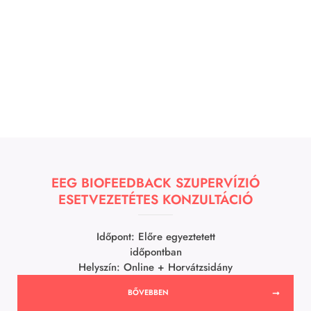
EEG BIOFEEDBACK SZUPERVÍZIÓ
ESETVEZETÉTES KONZULTÁCIÓ
Időpont: Előre egyeztetett
időpontban
Helyszín: Online + Horvátzsidány
BŐVEBBEN