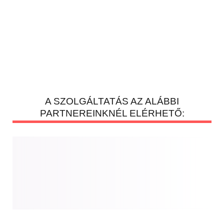
A SZOLGÁLTATÁS AZ ALÁBBI
PARTNEREINKNÉL ELÉRHETŐ:
SZÜCSNÉ GÖBLYÖS ERIKA ZSUZSANNA