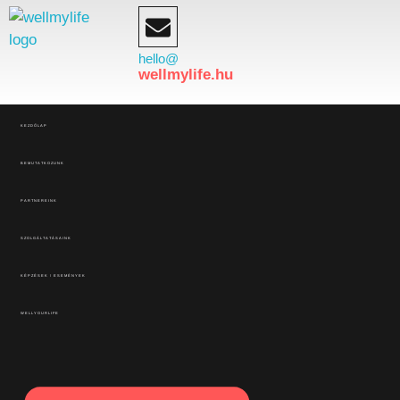
hello@
wellmylife.hu
KEZDŐLAP
BEMUTATKOZUNK
PARTNEREINK
SZOLGÁLTATÁSAINK
KÉPZÉSEK / ESEMÉNYEK
WELLYOURLIFE